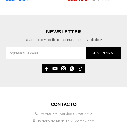
NEWSLETTER
¡Suscribite y recibí todas nuestras novedades!
SUSCRIBIRME





CONTACTO
29243689 | Service 099807743
Isidoro de María 1727, Montevideo