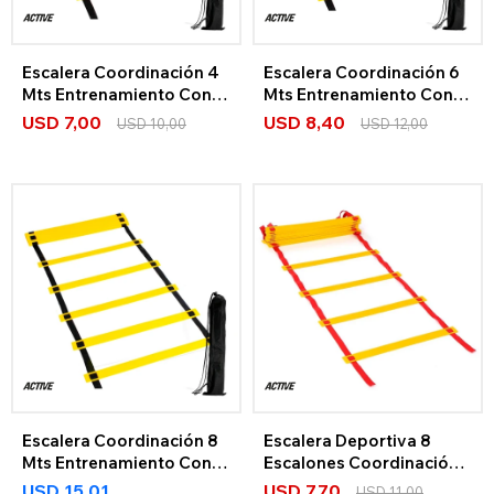
Escalera Coordinación 4
Escalera Coordinación 6
Mts Entrenamiento Con
Mts Entrenamiento Con
Bolso
Bolso
USD
7,00
USD
8,40
USD
10,00
USD
12,00
Escalera Coordinación 8
Escalera Deportiva 8
Mts Entrenamiento Con
Escalones Coordinación
Bolso
+ Bolso
USD
15,01
USD
7,70
USD
11,00