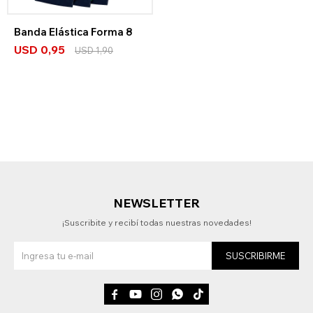
Banda Elástica Forma 8
USD
0,95
USD
1,90
NEWSLETTER
¡Suscribite y recibí todas nuestras novedades!
SUSCRIBIRME




