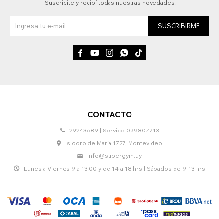
¡Suscribite y recibí todas nuestras novedades!
SUSCRIBIRME





CONTACTO
29243689 | Service 099807743
Isidoro de María 1727, Montevideo
info@supergym.uy
Lunes a Viernes 9 a 13:00 y de 14 a 18 hrs | Sábados de 9-13 hrs