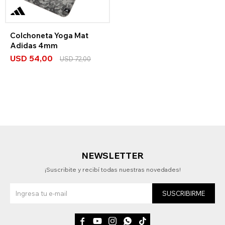
Colchoneta Yoga Mat
Adidas 4mm
USD
54,00
USD
72,00
NEWSLETTER
¡Suscribite y recibí todas nuestras novedades!
SUSCRIBIRME




