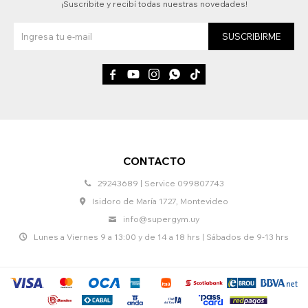
¡Suscribite y recibí todas nuestras novedades!
SUSCRIBIRME





CONTACTO
29243689 | Service 099807743
Isidoro de María 1727, Montevideo
info@supergym.uy
Lunes a Viernes 9 a 13:00 y de 14 a 18 hrs | Sábados de 9-13 hrs