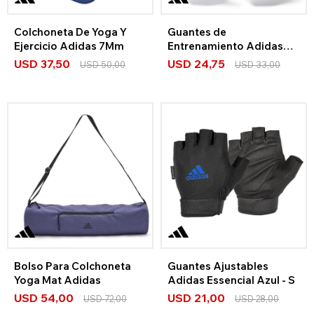
Colchoneta De Yoga Y
Guantes de
Ejercicio Adidas 7Mm
Entrenamiento Adidas
Essential – Nuevo Logo
USD
37,50
USD
24,75
USD
50,00
USD
33,00
Bolso Para Colchoneta
Guantes Ajustables
Yoga Mat Adidas
Adidas Essencial Azul - S
USD
54,00
USD
21,00
USD
72,00
USD
28,00