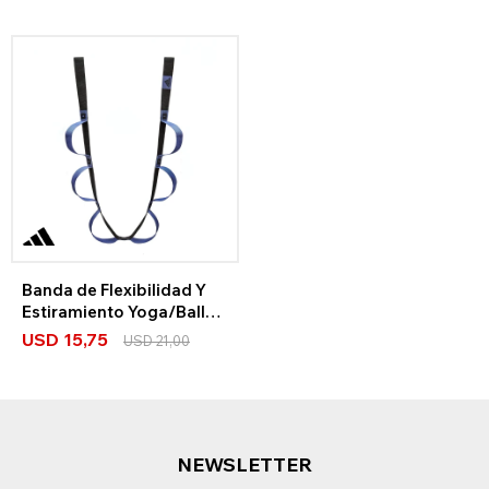
Banda de Flexibilidad Y
Estiramiento Yoga/Ballet
adidas
USD
15,75
USD
21,00
NEWSLETTER