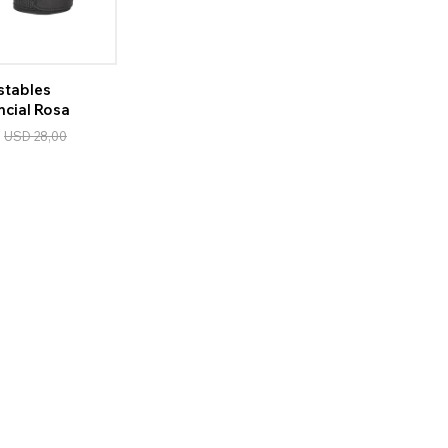
stables
cial Rosa
USD
28,00