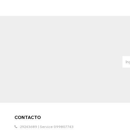
CONTACTO
29243689 | Service 099807743