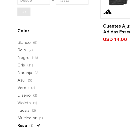
OK
Guantes Aju
Color
Adidas Essen
USD
14,00
Blanco
(5)
Rojo
(7)
Negro
(13)
Gris
(11)
Naranja
(2)
Azul
(5)
Verde
(2)
Diseño
(2)
Violeta
(1)
Fucsia
(2)
Multicolor
(1)
Rosa
(1)