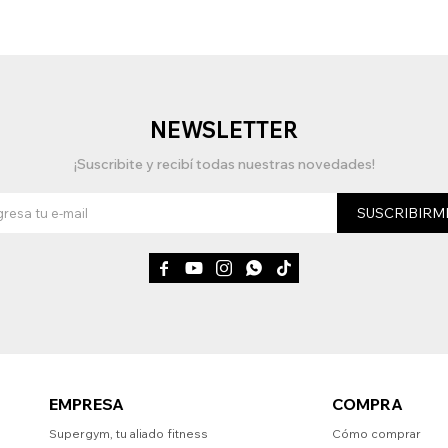
NEWSLETTER
¡Suscribite y recibí todas nuestras novedades!
SUSCRIBIRM





EMPRESA
COMPRA
Supergym, tu aliado fitness
Cómo comprar