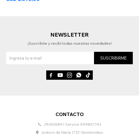
NEWSLETTER
¡Suscribite y recibí todas nuestras novedades!
SUSCRIBIRME





CONTACTO
29243689 | Service 099807743
Isidoro de María 1727, Montevideo