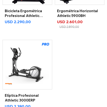
Bicicleta Ergométrica
Ergométrica Horizontal
Profesional Athletic
Athletic 5900BH
5900BV
USD
2.290,00
USD
2.601,00
USD
2.890,00
Elíptica Profesional
Athletic 3000ERP
USD
2.390,00