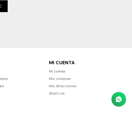
E
MI CUENTA
Mi cuenta
mpra
Mis compras
nes
Mis direcciones
Wish List