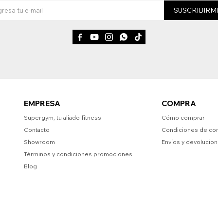
SUSCRIBIRM





EMPRESA
COMPRA
Supergym, tu aliado fitness
Cómo comprar
Contacto
Condiciones de co
Showroom
Envíos y devolucio
Términos y condiciones promociones
Blog