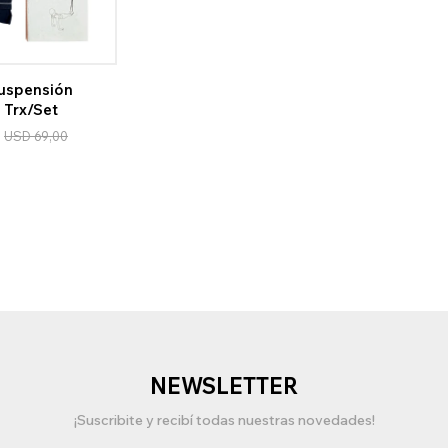
uspensión
o Trx/Set
USD
69,00
NEWSLETTER
¡Suscribite y recibí todas nuestras novedades!