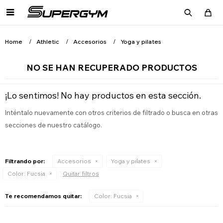

Home
Athletic
Accesorios
Yoga y pilates
NO SE HAN RECUPERADO PRODUCTOS
¡Lo sentimos! No hay productos en esta sección.
Inténtalo nuevamente con otros criterios de filtrado o busca en otras
secciones de nuestro catálogo.
Filtrando por:
Accesorios
Yoga y pilates
Color:
Fucsia
Quitar filtros
Te recomendamos quitar:
Color:
Fucsia