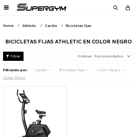

Home
Athletic
Cardio
Bicicletas fijas
BICICLETAS FIJAS ATHLETIC EN COLOR NEGRO
Recomendados
Filtrando por:
Cardio
Bicicletas fijas
Color:
Negro
Quitar filtros