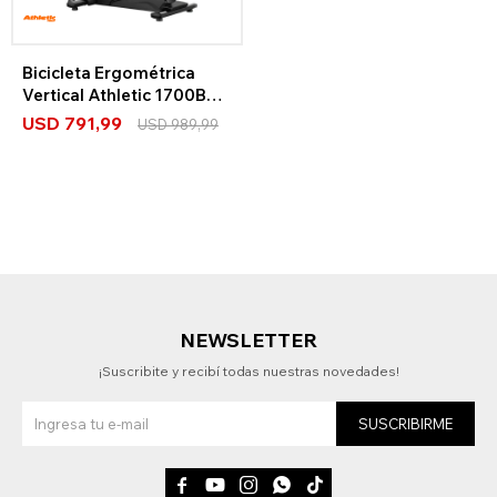
Bicicleta Ergométrica
Vertical Athletic 1700BVP
Bluetooth
USD
791,99
USD
989,99
NEWSLETTER
¡Suscribite y recibí todas nuestras novedades!
SUSCRIBIRME




