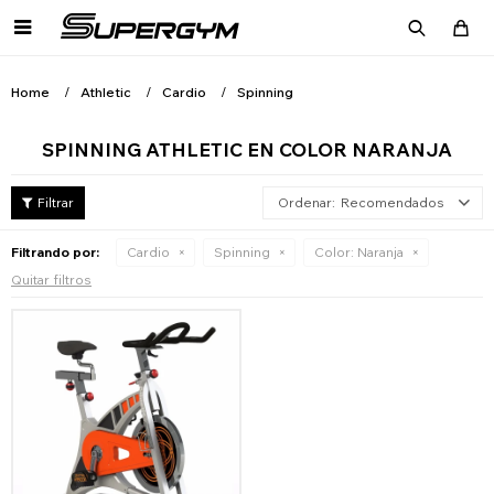

Home
Athletic
Cardio
Spinning
SPINNING ATHLETIC EN COLOR NARANJA
Recomendados
Filtrando por:
Cardio
Spinning
Color:
Naranja
Quitar filtros