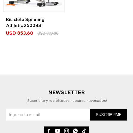
Bicicleta Spinning
Athletic 2600BS
USD
853,60
USD
970,00
NEWSLETTER
¡Suscribite y recibí todas nuestras novedades!
SUSCRIBIRME




