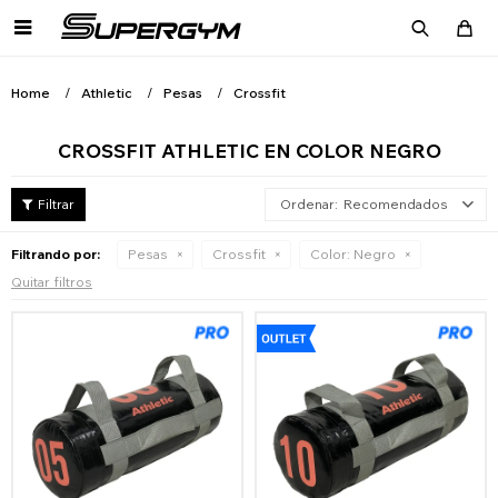

Home
Athletic
Pesas
Crossfit
CROSSFIT ATHLETIC EN COLOR NEGRO
Recomendados
Filtrando por:
Pesas
Crossfit
Color:
Negro
Quitar filtros