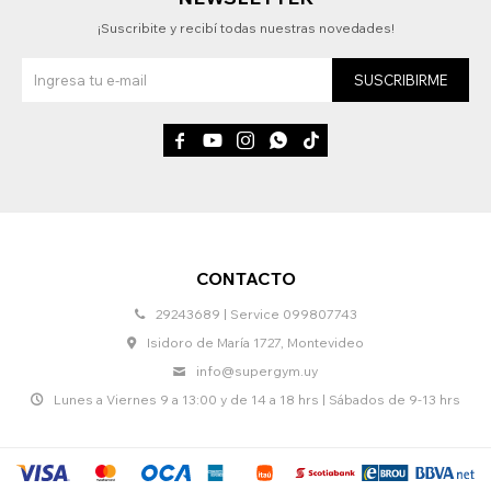
¡Suscribite y recibí todas nuestras novedades!
SUSCRIBIRME





CONTACTO
29243689 | Service 099807743
Isidoro de María 1727, Montevideo
info@supergym.uy
Lunes a Viernes 9 a 13:00 y de 14 a 18 hrs | Sábados de 9-13 hrs