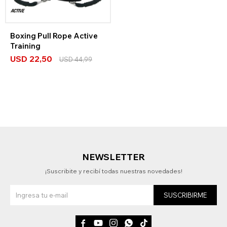
Boxing Pull Rope Active
Training
USD
22,50
USD
44,99
NEWSLETTER
¡Suscribite y recibí todas nuestras novedades!
SUSCRIBIRME




