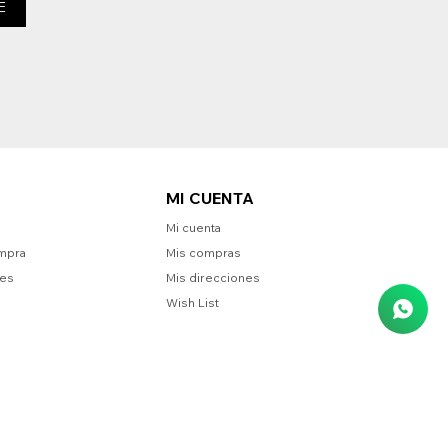
E
MI CUENTA
Mi cuenta
mpra
Mis compras
nes
Mis direcciones
Wish List