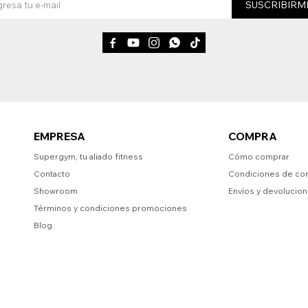
SUSCRIBIRM





EMPRESA
COMPRA
Supergym, tu aliado fitness
Cómo comprar
Contacto
Condiciones de co
Showroom
Envíos y devolucio
Términos y condiciones promociones
Blog