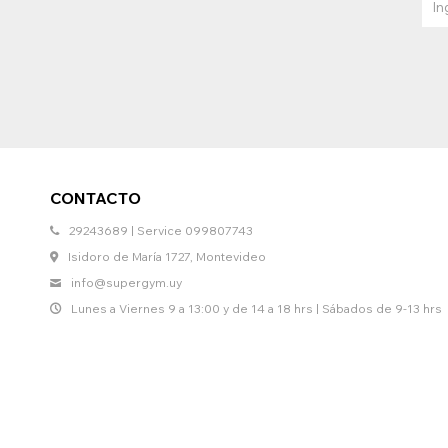
CONTACTO
29243689 | Service 099807743
Isidoro de María 1727, Montevideo
info@supergym.uy
Lunes a Viernes 9 a 13:00 y de 14 a 18 hrs | Sábados de 9-13 hrs
© Copyright 2026 / Supergym