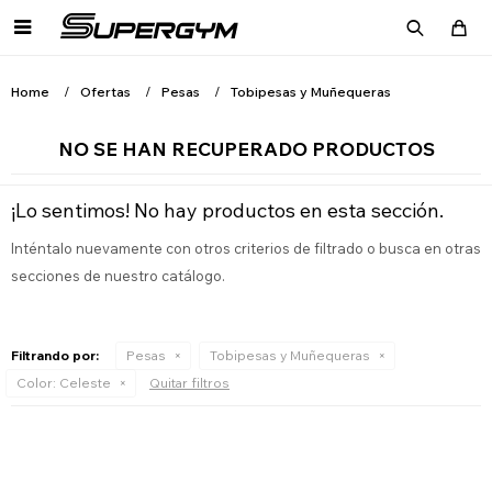

Home
Ofertas
Pesas
Tobipesas y Muñequeras
NO SE HAN RECUPERADO PRODUCTOS
¡Lo sentimos! No hay productos en esta sección.
Inténtalo nuevamente con otros criterios de filtrado o busca en otras
secciones de nuestro catálogo.
Filtrando por:
Pesas
Tobipesas y Muñequeras
Color:
Celeste
Quitar filtros