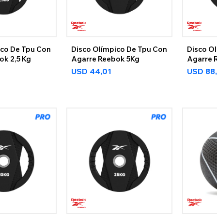
ico De Tpu Con
Disco Olímpico De Tpu Con
Disco O
ok 2,5 Kg
Agarre Reebok 5Kg
Agarre 
USD
44,01
USD
88