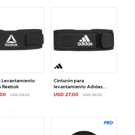
n Levantamiento
Cinturón para
s Reebok
levantamiento Adidas
Essential
,00
USD
27,00
USD
54,00
USD
36,00