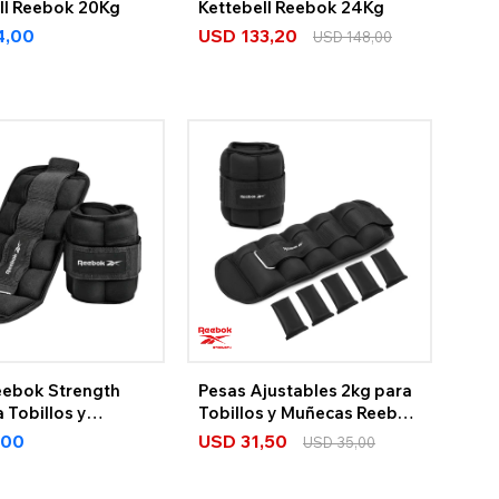
ell Reebok 20Kg
Kettebell Reebok 24Kg
4,00
USD
133,20
USD
148,00
eebok Strength
Pesas Ajustables 2kg para
 Tobillos y
Tobillos y Muñecas Reebok
s
Strength
,00
USD
31,50
USD
35,00