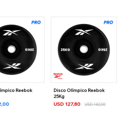
límpico Reebok
Disco Olímpico Reebok
25Kg
2,00
USD
127,80
USD
142,00