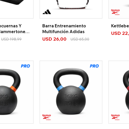
ncuernas Y
Barra Entrenamiento
Kettleb
 Hammertone
Multifunción Adidas
USD
22
USD
26,00
USD
198,99
USD
65,00