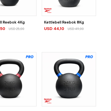
ell Reebok 4Kg
Kettlebell Reebok 8Kg
,50
USD
44,10
USD
25,00
USD
49,00