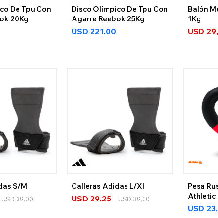
ico De Tpu Con
Disco Olímpico De Tpu Con
Balón M
ok 20Kg
Agarre Reebok 25Kg
1Kg
USD
221,00
USD
29
idas S/M
Calleras Adidas L/Xl
Pesa Rus
Athletic
USD
29,25
USD
39,00
USD
39,00
USD
23