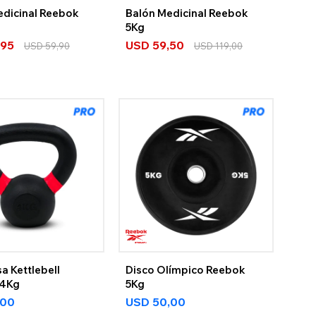
edicinal Reebok
Balón Medicinal Reebok
5Kg
,95
USD
59,50
USD
59,90
USD
119,00
a Kettlebell
Disco Olímpico Reebok
 4Kg
5Kg
,00
USD
50,00