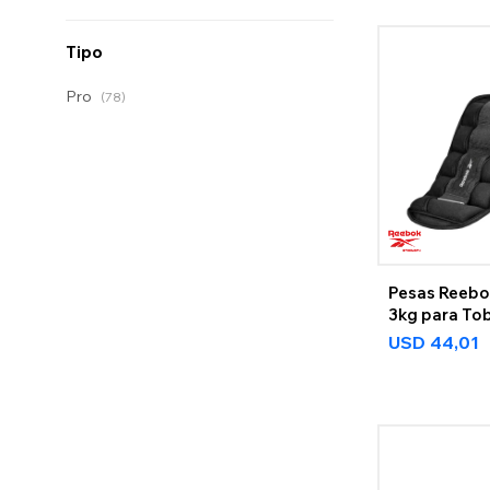
Tipo
Pro
(78)
Pesas Reebo
3kg para Tob
Muñecas
USD
44,01