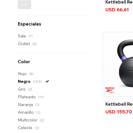
Kettlebell R
OK
USD
66,61
Especiales
Sale
(1)
Outlet
(2)
Color
Rojo
(5)
Negro
(109)
Gris
(2)
Plateado
(11)
Kettlebell R
Naranja
(1)
USD
155,70
Amarillo
(1)
Multicolor
(2)
Celeste
(3)