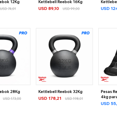
eebok 12Kg
Kettlebell Reebok 16Kg
Kettleb
USD
89,10
USD
12
USD
74,01
USD
99,00
eebok 28Kg
Kettlebell Reebok 32Kg
Pesas R
4kg para
USD
178,21
USD
173,00
USD
198,01
Muñeca
USD
55