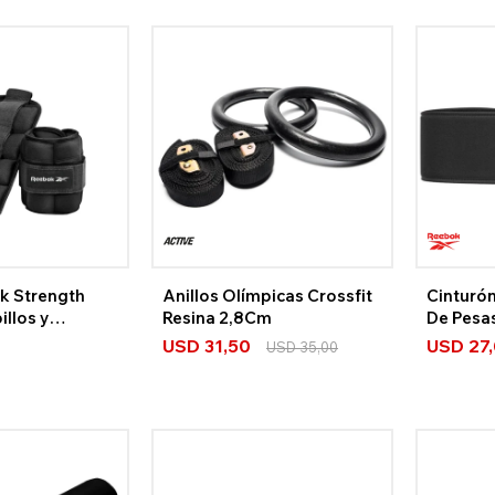
k Strength
Anillos Olímpicas Crossfit
Cinturó
illos y
Resina 2,8Cm
De Pesa
USD
31,50
USD
27
USD
35,00