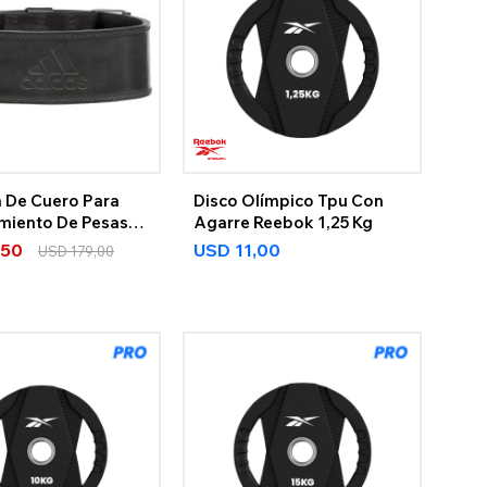
n De Cuero Para
Disco Olímpico Tpu Con
miento De Pesas
Agarre Reebok 1,25 Kg
,50
USD
11,00
USD
179,00