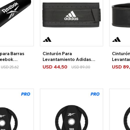
para Barras
Cinturón Para
Cinturó
Reebok
Levantamiento Adidas
Levanta
Performance
Adidas
USD
44,50
USD
89
USD
25,62
USD
89,00