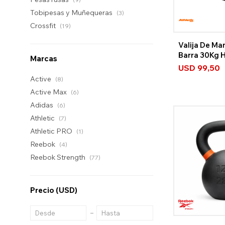
Tobipesas y Muñequeras
(3)
Crossfit
(19)
Valija De Ma
Barra 30Kg
Marcas
Athletic
USD
99,50
Active
(8)
Active Max
(6)
Adidas
(6)
Athletic
(7)
Athletic PRO
(1)
Reebok
(4)
Reebok Strength
(77)
Precio
(USD)