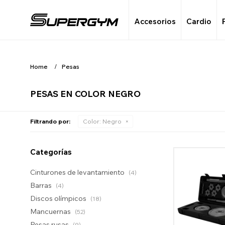
Accesorios
Cardio
Home
Pesas
PESAS EN COLOR NEGRO
Filtrando por:
Color:
Negro
Categorías
Cinturones de levantamiento
(4)
Barras
(4)
Discos olímpicos
(18)
Mancuernas
(52)
Pesas rusas
(9)