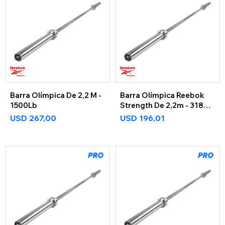
Barra Olímpica De 2,2 M -
Barra Olímpica Reebok
1500Lb
Strength De 2,2m - 318Kg
Reebok Strength
USD
267,00
USD
196,01