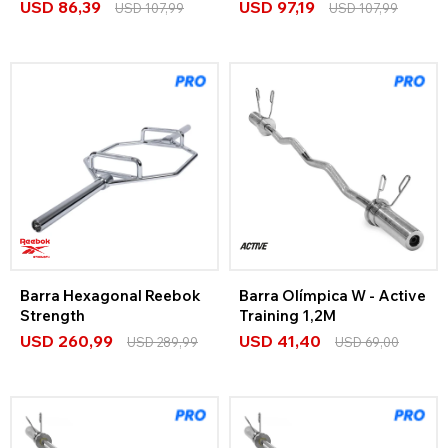
USD
86,39
USD
97,19
USD
107,99
USD
107,99
Barra Hexagonal Reebok
Barra Olímpica W - Active
Strength
Training 1,2M
USD
260,99
USD
41,40
USD
289,99
USD
69,00