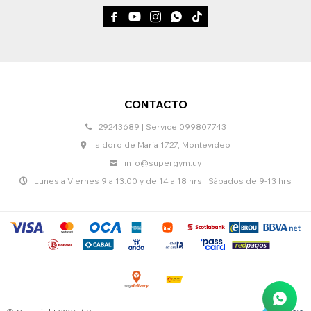





CONTACTO
29243689 | Service 099807743
Isidoro de María 1727, Montevideo
info@supergym.uy
Lunes a Viernes 9 a 13:00 y de 14 a 18 hrs | Sábados de 9-13 hrs