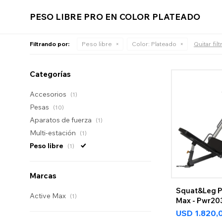
PESO LIBRE PRO EN COLOR PLATEADO
Filtrando por:
Peso libre
Color:
Plateado
Quitar fil
Categorías
Accesorios
(1)
Pesas
(10)
Aparatos de fuerza
(1)
Multi-estación
(1)
Peso libre
(1)
Marcas
Squat&Leg Pr
Active Max
(1)
Max - Pwr20
USD
1.820,