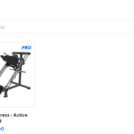
tros
ess - Active
3
00