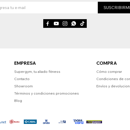
SUSCRIBIRM





EMPRESA
COMPRA
Supergym, tu aliado fitness
Cómo comprar
Contacto
Condiciones de co
Showroom
Envíos y devolucio
Términos y condiciones promociones
Blog