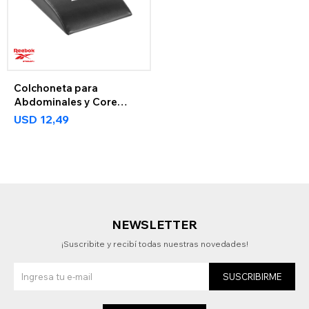
Colchoneta para
Abdominales y Core
Training Reebok
USD
12,49
NEWSLETTER
¡Suscribite y recibí todas nuestras novedades!
SUSCRIBIRME