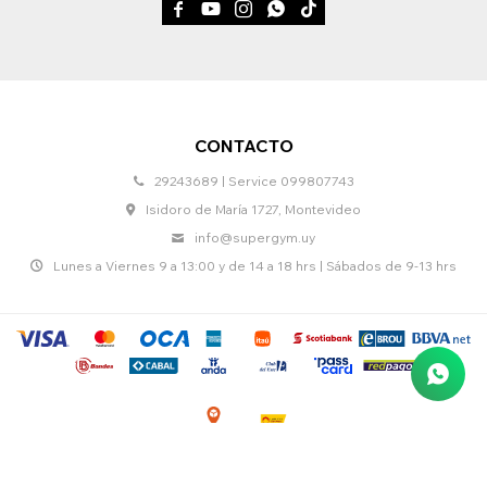





CONTACTO
29243689 | Service 099807743
Isidoro de María 1727, Montevideo
info@supergym.uy
Lunes a Viernes 9 a 13:00 y de 14 a 18 hrs | Sábados de 9-13 hrs
© Copyright 2026 / Supergym