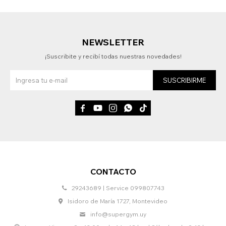
NEWSLETTER
¡Suscribite y recibí todas nuestras novedades!
SUSCRIBIRME





CONTACTO
29243689 | Service 099807743
Isidoro de María 1727, Montevideo
info@supergym.uy