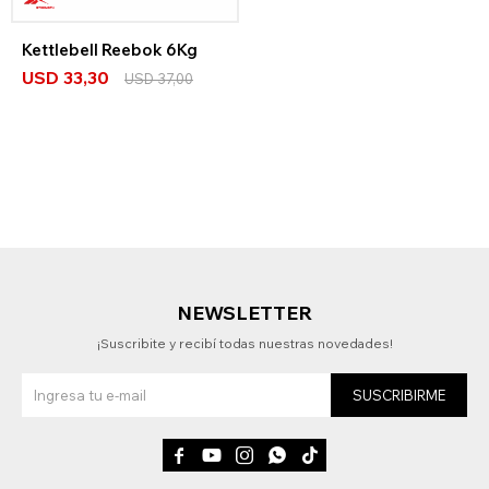
Kettlebell Reebok 6Kg
USD
33,30
USD
37,00
NEWSLETTER
¡Suscribite y recibí todas nuestras novedades!
SUSCRIBIRME




