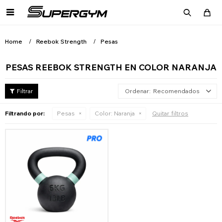

Home
Reebok Strength
Pesas
PESAS REEBOK STRENGTH EN COLOR NARANJA
Recomendados
Filtrando por:
Pesas
Color:
Naranja
Quitar filtros