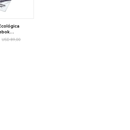
Ecológica
ebok
USD
89,00