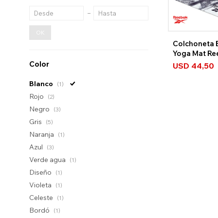
OK
Colchoneta 
Yoga Mat Re
Camuflada
Color
USD
44,50
Blanco
(1)
Rojo
(2)
Negro
(3)
Gris
(5)
Naranja
(1)
Azul
(3)
Verde agua
(1)
Diseño
(1)
Violeta
(1)
Celeste
(1)
Bordó
(1)