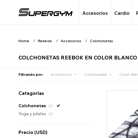
Accesorios
Cardio
Home
Reebok
Accesorios
Colchonetas
COLCHONETAS REEBOK EN COLOR BLANCO
Filtrando por:
Accesorios
Colchonetas
Color:
Bla
Categorías
Colchonetas
(1)
Yoga y pilates
(1)
Precio
(USD)