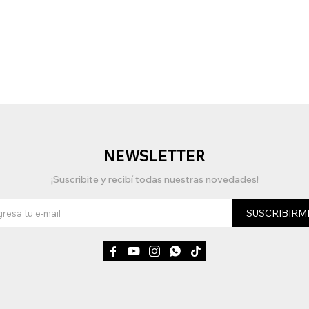
NEWSLETTER
¡Suscribite y recibí todas nuestras novedades!
SUSCRIBIRM




