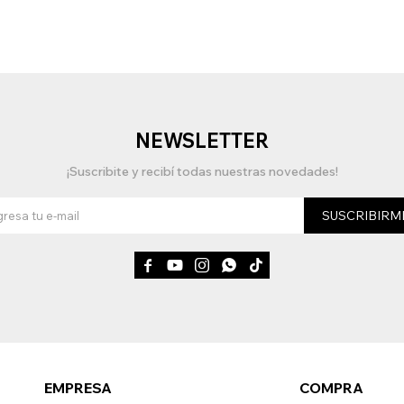
NEWSLETTER
¡Suscribite y recibí todas nuestras novedades!
SUSCRIBIRM





EMPRESA
COMPRA