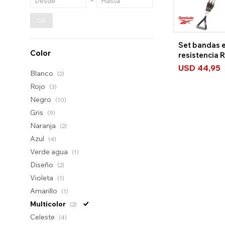
OK
Set bandas e
Color
resistencia 
USD
44,95
Blanco
(2)
Rojo
(3)
Negro
(10)
Gris
(9)
Naranja
(2)
Azul
(4)
Verde agua
(1)
Diseño
(2)
Violeta
(1)
Amarillo
(1)
Multicolor
(2)
Celeste
(4)