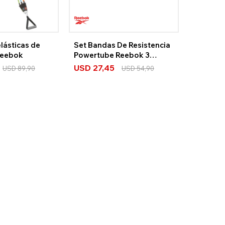
lásticas de
Set Bandas De Resistencia
Reebok
Powertube Reebok 3
Niveles
USD
27,45
USD
89,90
USD
54,90