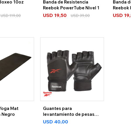
Boxeo 10oz
Banda de Resistencia
Banda d
Reebok PowerTube Nivel 1
Reebok 
USD
19,50
USD
19
USD
119,00
USD
39,00
Yoga Mat
Guantes para
 Negro
levantamiento de pesas
Reebok
USD
40,00