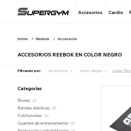
Accesorios
Cardio
Home
Reebok
Accesorios
ACCESORIOS REEBOK EN COLOR NEGRO
Filtrando por:
Accesorios
Color:
Negro
Quitar filtr
Categorías
Boxeo
(1)
Bandas elásticas
(3)
Colchonetas
(3)
Guantes de entrenamiento
(2)
Protección y rehabilitación
(1)