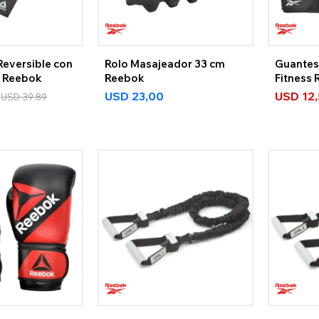
Reversible con
Rolo Masajeador 33 cm
Guantes
 Reebok
Reebok
Fitness
USD
23,00
USD
12
USD
39,89