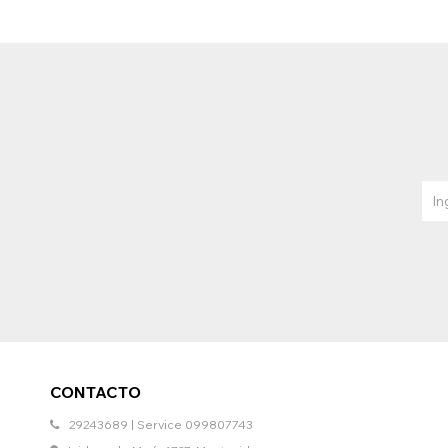
CONTACTO
29243689 | Service 099807743