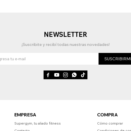
NEWSLETTER
¡Suscribite y recibí todas nuestras novedades!
SUSCRIBIRM





EMPRESA
COMPRA
Supergym, tu aliado fitness
Cómo comprar
Contacto
Condiciones de co