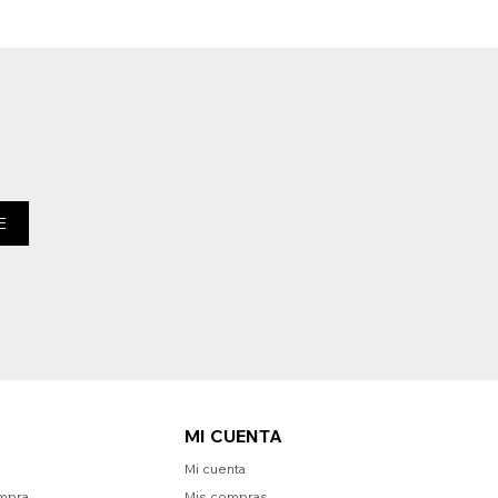
E
MI CUENTA
Mi cuenta
mpra
Mis compras