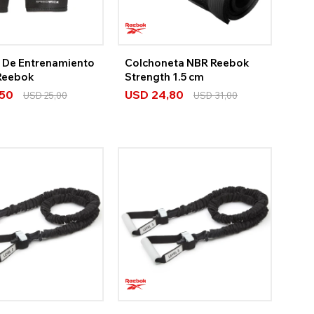
 De Entrenamiento
Colchoneta NBR Reebok
 Reebok
Strength 1.5 cm
,50
USD
24,80
USD
25,00
USD
31,00