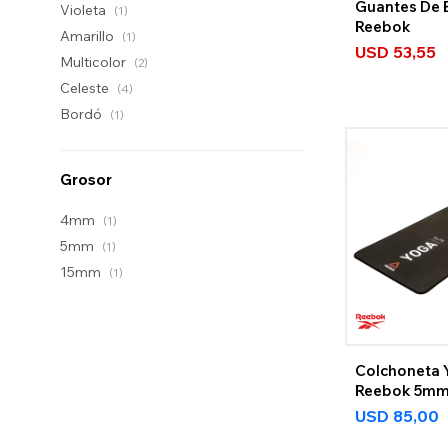
Guantes De 
Violeta
(1)
Reebok
Amarillo
(1)
USD
53,55
Multicolor
(2)
Celeste
(4)
Bordó
(1)
Grosor
4mm
(1)
5mm
(1)
15mm
(1)
Colchoneta 
Reebok 5mm
USD
85,00