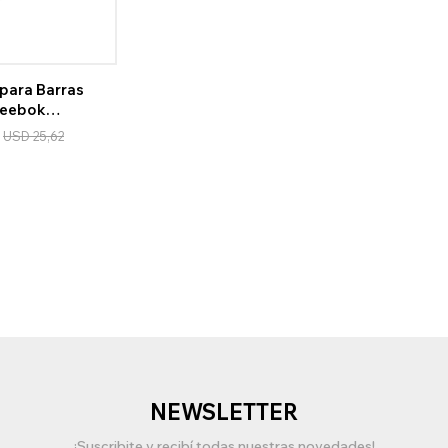
para Barras
Reebok
USD
25,62
NEWSLETTER
¡Suscribite y recibí todas nuestras novedades!