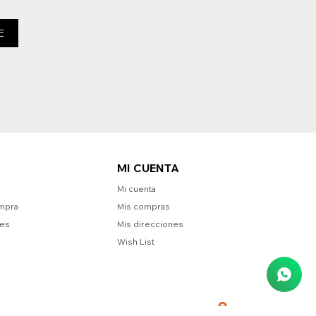
E
MI CUENTA
Mi cuenta
mpra
Mis compras
nes
Mis direcciones
Wish List