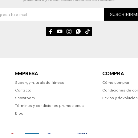
SUSCRIBIRM





EMPRESA
COMPRA
Supergym, tu aliado fitness
Cómo comprar
Contacto
Condiciones de co
Showroom
Envíos y devolucio
Términos y condiciones promociones
Blog