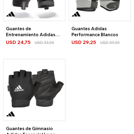
Guantes de
Guantes Adidas
Entrenamiento Adidas
Performance Blancos
Essential – Nuevo Logo
USD
24,75
USD
29,25
USD
33,00
USD
39,00
Guantes de Gimnasio