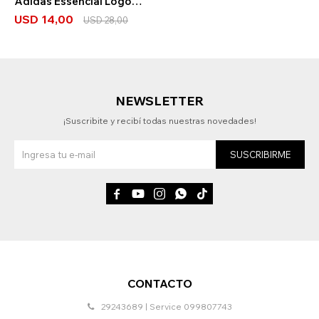
Adidas Essencial Logo
Blanco
USD
14,00
USD
28,00
NEWSLETTER
¡Suscribite y recibí todas nuestras novedades!
SUSCRIBIRME





CONTACTO
29243689 | Service 099807743