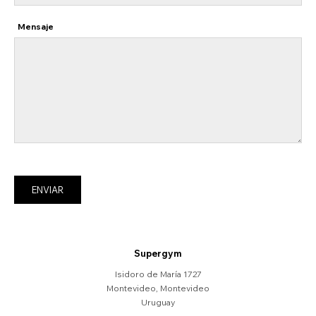
Mensaje
ENVIAR
Supergym
Isidoro de María 1727
Montevideo
,
Montevideo
Uruguay