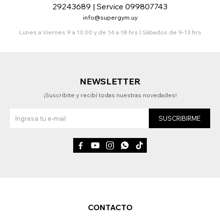
29243689 | Service 099807743
info@supergym.uy
Lunes a Viernes 9 a 13:00 y de 14 a 18 hrs | Sábados de 9-13 hrs
NEWSLETTER
¡Suscribite y recibí todas nuestras novedades!
SUSCRIBIRME





CONTACTO