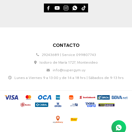





CONTACTO
29243689 | Service 099807743
Isidoro de María 1727, Montevideo
info@supergym.uy
Lunes a Viernes 9 a 13:00 y de 14 a 18 hrs | Sábados de 9-13 hrs