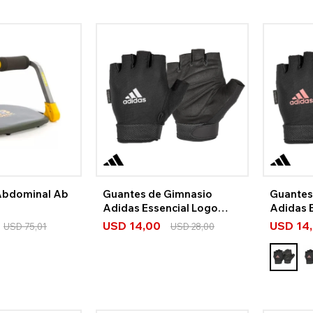
 Abdominal Ab
Guantes de Gimnasio
Guantes
Adidas Essencial Logo
Adidas 
Blanco
USD
14,00
USD
14
USD
75,01
USD
28,00