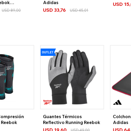
ebok
Adidas
USD
15
USD
33,76
USD
89,00
USD
45,01
Compresión
Guantes Térmicos
Colchon
M Reebok
Reflectivo Running Reebok
Adidas
USD
19,60
USD
64
USD
49,00