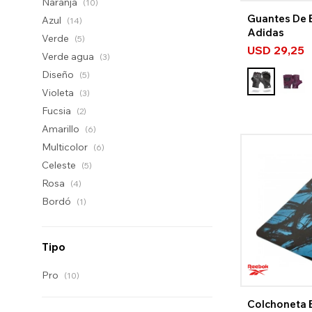
Naranja
(10)
Guantes De 
Azul
(14)
Adidas
Verde
(5)
USD
29,25
Verde agua
(3)
Diseño
(5)
Violeta
(3)
Fucsia
(2)
Amarillo
(6)
Multicolor
(6)
Celeste
(5)
Rosa
(4)
Bordó
(1)
Tipo
Pro
(10)
Colchoneta 