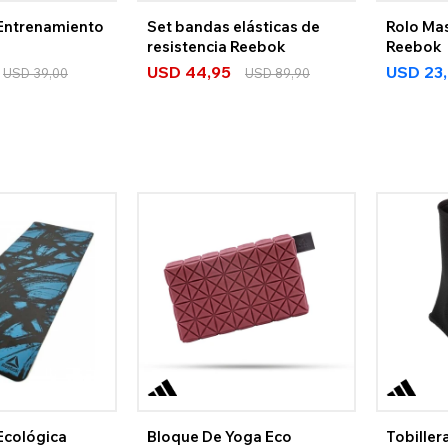
Entrenamiento
Set bandas elásticas de
Rolo Ma
resistencia Reebok
Reebok
USD
44,95
USD
23
USD
39,00
USD
89,90
Ecológica
Bloque De Yoga Eco
Tobiller