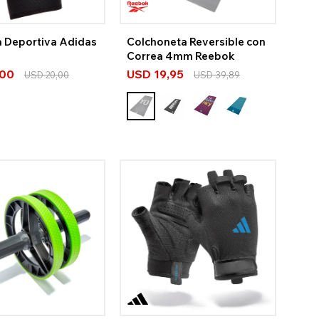
a Deportiva Adidas
Colchoneta Reversible con
Correa 4mm Reebok
,00
USD
19,95
USD
20,00
USD
39,89