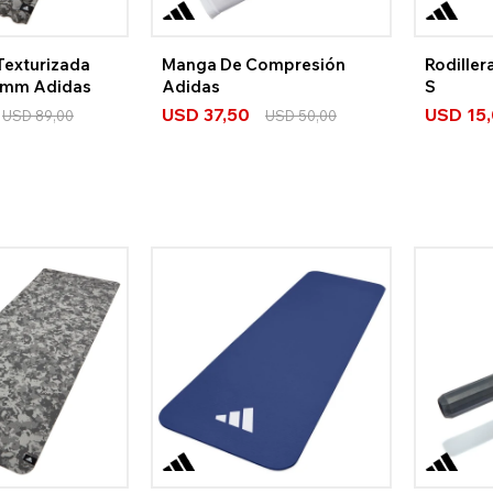
Texturizada
Manga De Compresión
Rodiller
9mm Adidas
Adidas
S
USD
37,50
USD
15
USD
89,00
USD
50,00