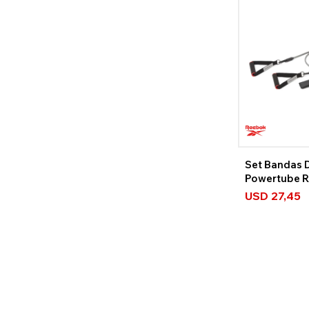
Set Bandas D
Powertube R
Niveles
USD
27,45