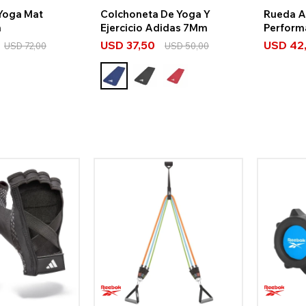
Yoga Mat
Colchoneta De Yoga Y
Rueda 
m
Ejercicio Adidas 7Mm
Perform
USD
37,50
USD
42
USD
72,00
USD
50,00