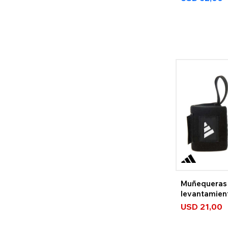
Muñequeras
levantamien
Logo Nuevo
USD
21,00