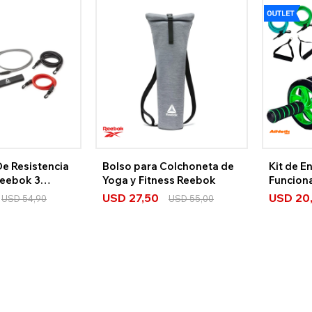
e Resistencia
Bolso para Colchoneta de
Kit de 
eebok 3
Yoga y Fitness Reebok
Funciona
Athletic
USD
27,50
USD
20
USD
54,90
USD
55,00