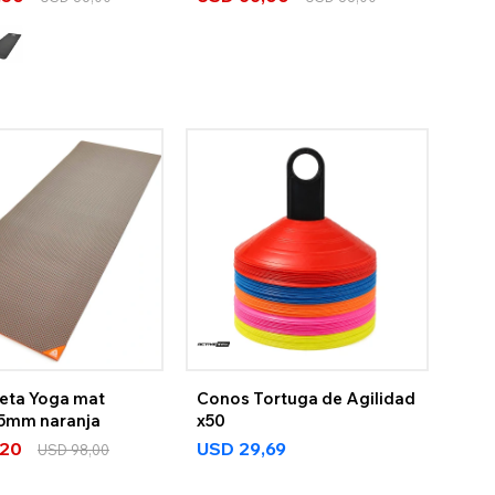
eta Yoga mat
Conos Tortuga de Agilidad
5mm naranja
x50
,20
USD
29,69
USD
98,00