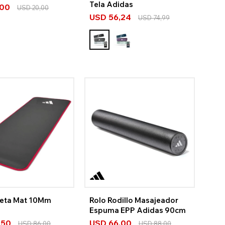
Tela Adidas
,00
USD
20,00
USD
56,24
USD
74,99
eta Mat 10Mm
Rolo Rodillo Masajeador
Espuma EPP Adidas 90cm
,50
USD
66,00
USD
86,00
USD
88,00