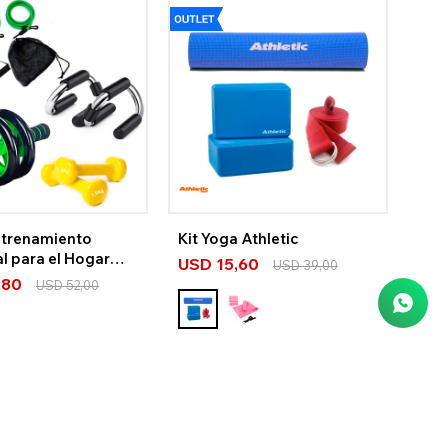
Entrenamiento
Kit Yoga Athletic
l para el Hogar
USD
15,60
USD
39,00
,80
USD
52,00