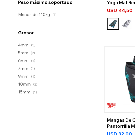
Peso máximo soportado
Yoga Mat Re
Camuflada
USD
44,50
Menos de 110kg
(1)
Grosor
4mm
(5)
5mm
(2)
6mm
(1)
7mm
(1)
9mm
(1)
10mm
(2)
15mm
(1)
Mangas De 
Pantorrilla 
USD
32,00