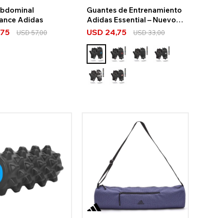
Abdominal
Guantes de Entrenamiento
ance Adidas
Adidas Essential – Nuevo
Logo
,75
USD
24,75
USD
57,00
USD
33,00