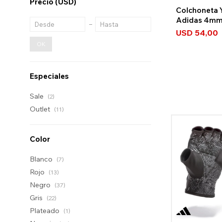
Precio
(USD)
Colchoneta 
Adidas 4m
USD
54,00
OK
Especiales
Sale
(2)
Outlet
(11)
Color
Blanco
(7)
Rojo
(13)
Negro
(37)
Gris
(22)
Plateado
(1)