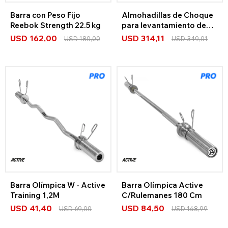
Barra con Peso Fijo
Almohadillas de Choque
Reebok Strength 22.5 kg
para levantamiento de
pesas Reebok
USD
162,00
USD
314,11
USD
180,00
USD
349,01
Barra Olímpica W - Active
Barra Olímpica Active
Training 1,2M
C/Rulemanes 180 Cm
USD
41,40
USD
84,50
USD
69,00
USD
168,99