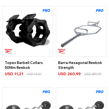
Topes Barbell Collars
Barra Hexagonal Reebok
50Mm Reebok
Strength
USD
11,21
USD
260,99
USD
14,01
USD
289,99