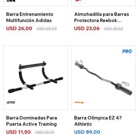
Barra Entrenamiento
Almohadilla para Barras
Multifunción Adidas
Protectora Reebok
Strength
USD
26,00
USD
23,06
USD
65,00
USD
25,62
Barra Dominadas Para
Barra Olímpica EZ 47
Puerta Active Training
Athletic
USD
11,50
USD
89,00
USD
23,00