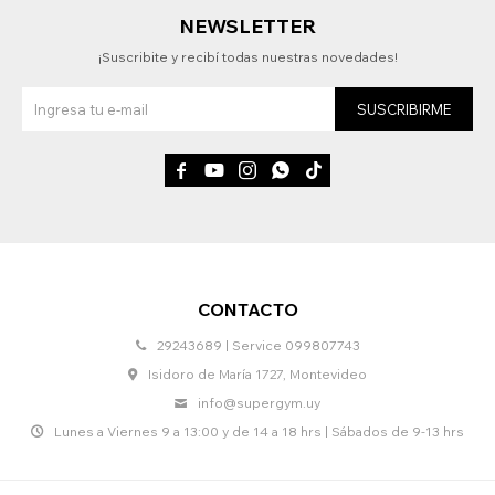
NEWSLETTER
¡Suscribite y recibí todas nuestras novedades!
SUSCRIBIRME





CONTACTO
29243689 | Service 099807743
Isidoro de María 1727, Montevideo
info@supergym.uy
Lunes a Viernes 9 a 13:00 y de 14 a 18 hrs | Sábados de 9-13 hrs