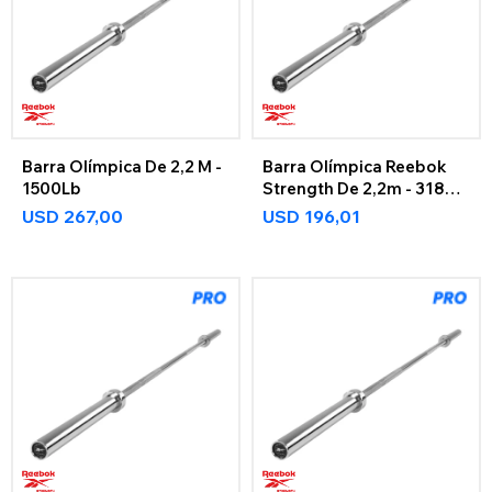
Barra Olímpica De 2,2 M -
Barra Olímpica Reebok
1500Lb
Strength De 2,2m - 318Kg
Reebok Strength
USD
267,00
USD
196,01