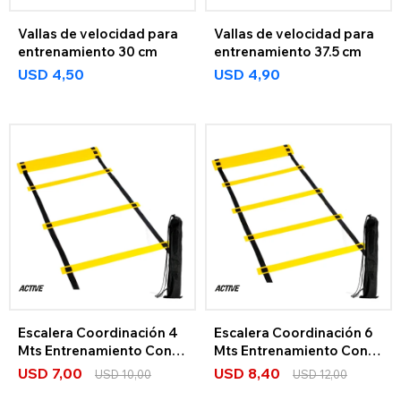
Vallas de velocidad para
Vallas de velocidad para
entrenamiento 30 cm
entrenamiento 37.5 cm
USD
4,50
USD
4,90
Escalera Coordinación 4
Escalera Coordinación 6
Mts Entrenamiento Con
Mts Entrenamiento Con
Bolso
Bolso
USD
7,00
USD
8,40
USD
10,00
USD
12,00