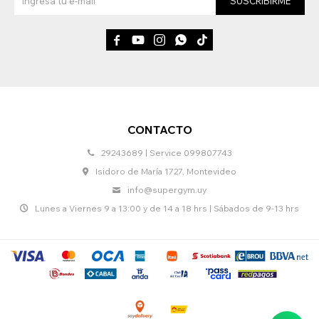
SUSCRIBIRME





CONTACTO
29243689 | Service 099807743
Isidoro de María 1727, Montevideo
info@supergym.uy
Lunes a Viernes 9 a 13:00 y de 14 a 18 hrs | Sábados de 9-13 hrs