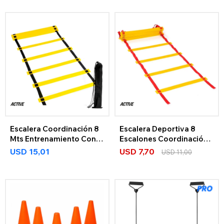
Escalera Coordinación 8
Escalera Deportiva 8
Mts Entrenamiento Con
Escalones Coordinación
Bolso
+ Bolso
USD
15,01
USD
7,70
USD
11,00