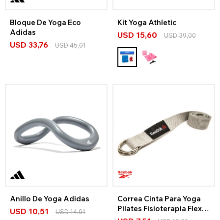
Bloque De Yoga Eco
Kit Yoga Athletic
Adidas
USD
15,60
USD
39,00
USD
33,76
USD
45,01
Anillo De Yoga Adidas
Correa Cinta Para Yoga
Pilates Fisioterapia Flex
USD
10,51
USD
14,01
Reebok