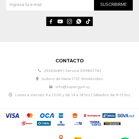
SUSCRIBIRME





CONTACTO
29243689 | Service 099807743
Isidoro de María 1727, Montevideo
info@supergym.uy
Lunes a Viernes 9 a 13:00 y de 14 a 18 hrs | Sábados de 9-13 hrs