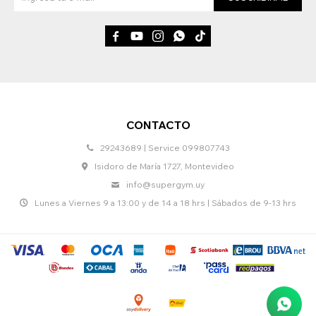





CONTACTO
29243689 | Service 099807743
Isidoro de María 1727, Montevideo
info@supergym.uy
Lunes a Viernes 9 a 13:00 y de 14 a 18 hrs | Sábados de 9-13 hrs