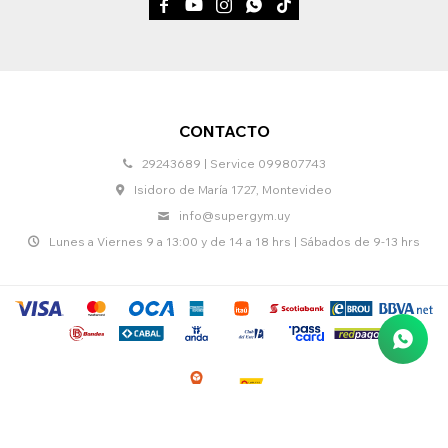





CONTACTO
29243689 | Service 099807743
Isidoro de María 1727, Montevideo
info@supergym.uy
Lunes a Viernes 9 a 13:00 y de 14 a 18 hrs | Sábados de 9-13 hrs
© Copyright 2026 / Supergym