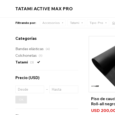
TATAMI ACTIVE MAX PRO
Filtrando por:
Accesorios
Tatami
Tipo:
Pro
Qu
Categorías
Bandas elásticas
(4)
Colchonetas
(1)
Tatami
(3)
Precio
(USD)
Piso de cau
OK
Roll-all neg
USD
200,0