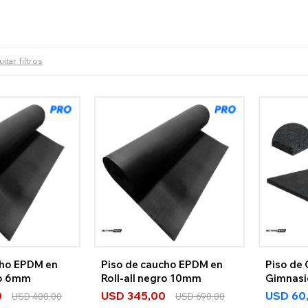
itar filtros
cho EPDM en
Piso de caucho EPDM en
Piso de
ro 6mm
Roll-all negro 10mm
Gimnasi
0
USD
345,00
USD
60
USD
400,00
USD
690,00