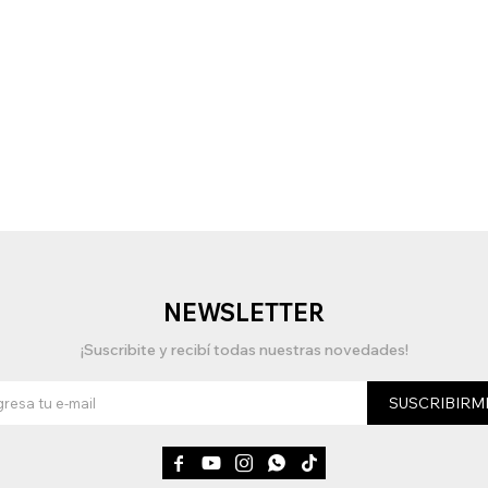
NEWSLETTER
¡Suscribite y recibí todas nuestras novedades!
SUSCRIBIRM




