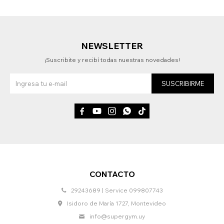
NEWSLETTER
¡Suscribite y recibí todas nuestras novedades!
SUSCRIBIRME





CONTACTO
29243689 | Service 099807743
Isidoro de María 1727, Montevideo
info@supergym.uy