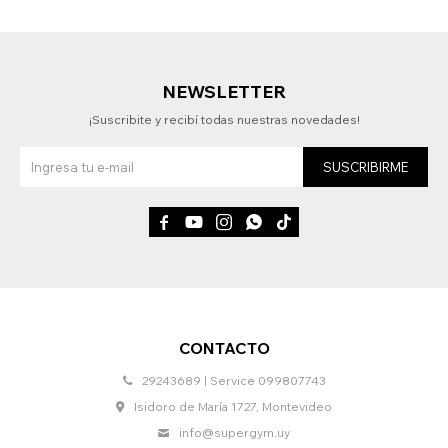
NEWSLETTER
¡Suscribite y recibí todas nuestras novedades!
SUSCRIBIRME





CONTACTO
29243689 | Service 099807743
Isidoro de María 1727, Montevideo
info@supergym.uy