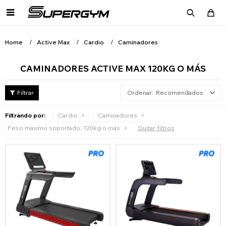

Home
Active Max
Cardio
Caminadores
CAMINADORES ACTIVE MAX 120KG O MÁS
Recomendados
Filtrando por:
Cardio
Caminadores
Peso máximo soportado:
120kg o más
Quitar filtros