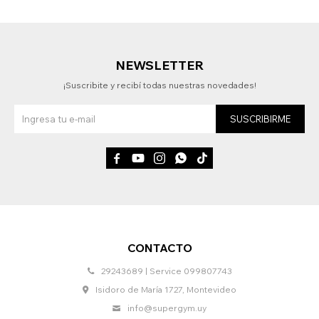
NEWSLETTER
¡Suscribite y recibí todas nuestras novedades!
SUSCRIBIRME





CONTACTO
29243689 | Service 099807743
Isidoro de María 1727, Montevideo
info@supergym.uy