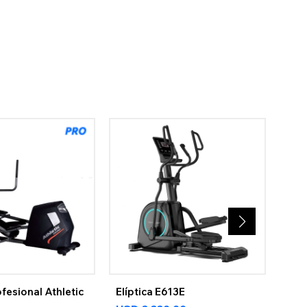
ofesional Athletic
Elíptica E613E
Elí