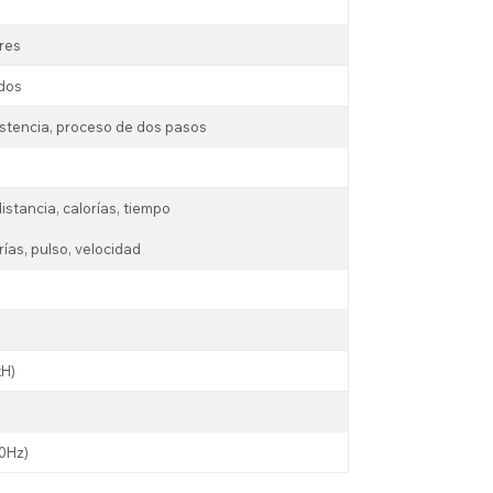
ares
dos
istencia, proceso de dos pasos
istancia, calorías, tiempo
rías, pulso, velocidad
xH)
0Hz)