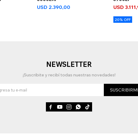
USD
2.390,00
USD
3.111
20% OFF
NEWSLETTER
¡Suscribite y recibí todas nuestras novedades!
SUSCRIBIRM




