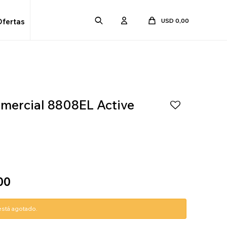
USD
0,00
Ofertas
omercial 8808EL Active
00
 está agotado.