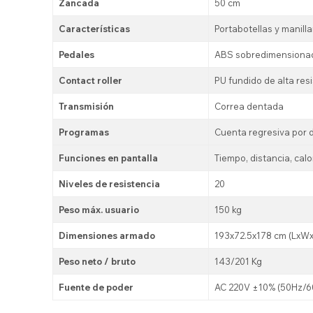
Zancada
50 cm
Características
Portabotellas y manill
Pedales
ABS sobredimensiona
Contact roller
PU fundido de alta res
Transmisión
Correa dentada
Programas
Cuenta regresiva por d
Funciones en pantalla
Tiempo, distancia, calo
Niveles de resistencia
20
Peso máx. usuario
150 kg
Dimensiones armado
193x72.5x178 cm (LxW
Peso neto / bruto
143/201 Kg
Fuente de poder
AC 220V ±10% (50Hz/6