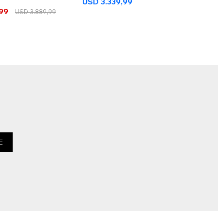
USD
3.339,99
US
,99
USD
3.889,99
E