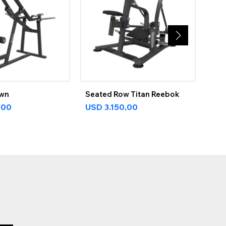
own
Seated Row Titan Reebok
Hip
,00
USD
3.150,00
US