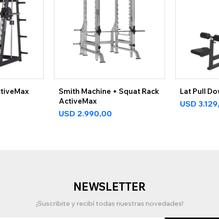
ctiveMax
Smith Machine + Squat Rack
Lat Pull D
ActiveMax
USD
3.129
USD
2.990,00
NEWSLETTER
¡Suscribite y recibí todas nuestras novedades!