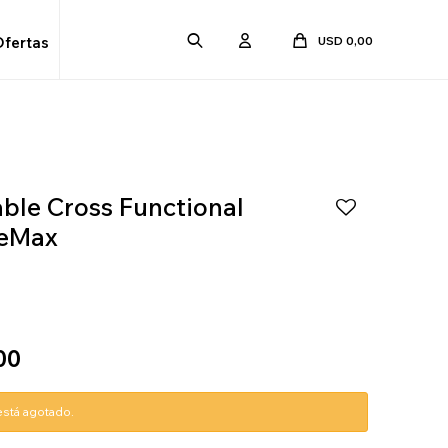
USD
0,00
Ofertas
ble Cross Functional
veMax
00
 está agotado.