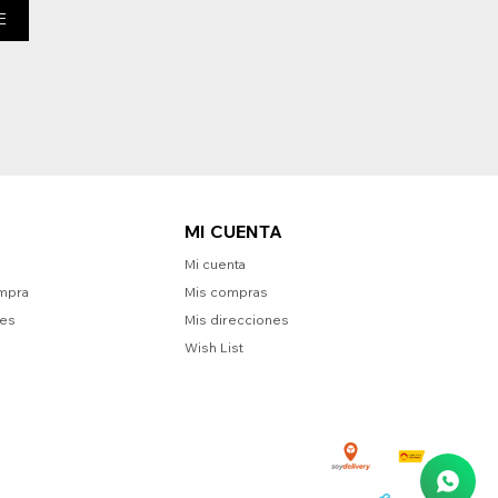
E
MI CUENTA
Mi cuenta
mpra
Mis compras
nes
Mis direcciones
Wish List