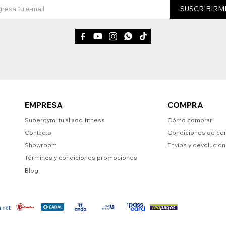
SUSCRIBIRM





EMPRESA
COMPRA
Supergym, tu aliado fitness
Cómo comprar
Contacto
Condiciones de co
Showroom
Envíos y devolucio
Términos y condiciones promociones
Blog