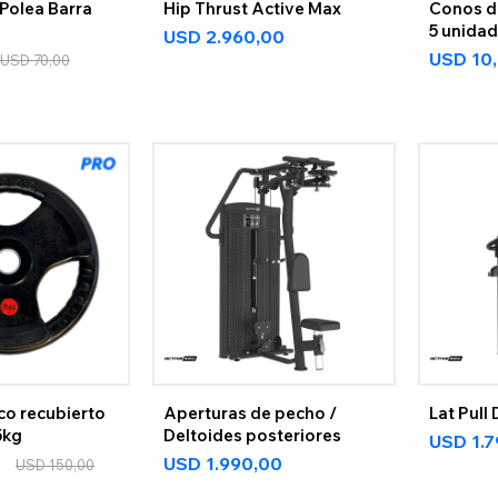
Polea Barra
Hip Thrust Active Max
Conos d
5 unida
USD
2.960,00
USD
10
USD
70,00
co recubierto
Aperturas de pecho /
Lat Pull
5kg
Deltoides posteriores
USD
1.
USD
1.990,00
USD
150,00