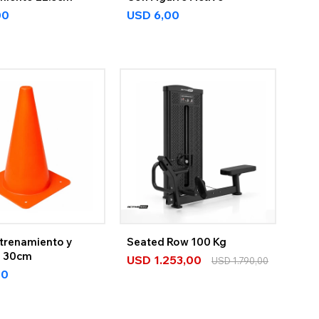
00
USD
6,00
trenamiento y
Seated Row 100 Kg
d 30cm
USD
1.253,00
USD
1.790,00
00