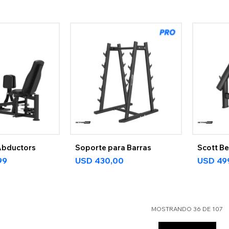
Abductors
Soporte para Barras
Scott B
99
USD
430,00
USD
49
MOSTRANDO
36
DE
107