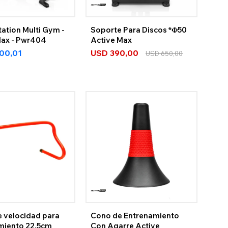
tation Multi Gym -
Soporte Para Discos *Φ50
Max - Pwr404
Active Max
600,01
USD
390,00
USD
650,00
e velocidad para
Cono de Entrenamiento
miento 22.5cm
Con Agarre Active