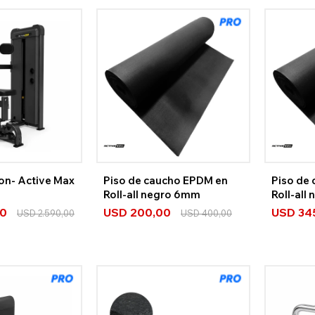
on- Active Max
Piso de caucho EPDM en
Piso de
Roll-all negro 6mm
Roll-all
00
USD
200,00
USD
34
USD
2.590,00
USD
400,00