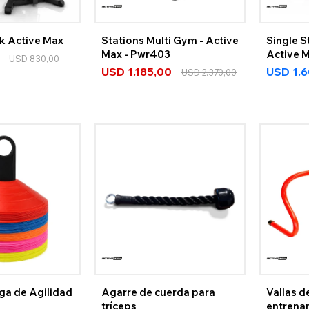
k Active Max
Stations Multi Gym - Active
Single S
Max - Pwr403
Active 
USD
830,00
USD
1.185,00
USD
1.
USD
2.370,00
ga de Agilidad
Agarre de cuerda para
Vallas d
tríceps
entrena