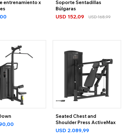
e entrenamiento x
Soporte Sentadillas
des
Búlgaras
,00
USD
152,09
USD
168,99
 Down
Seated Chest and
Shoulder Press ActiveMax
790,00
USD
2.089,99