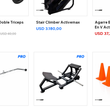
Doble Triceps
Stair Climber Activemax
Agarre B
En V Act
USD
3.180,00
USD
37
USD
40,00