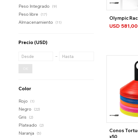
Peso Integrado
(9)
Peso libre
(17)
Olympic Rac
Almacenamiento
(11)
USD
581,00
Precio
(USD)
OK
Color
Rojo
(1)
Negro
(22)
Gris
(2)
Plateado
(2)
Conos Tortu
Naranja
(5)
x50