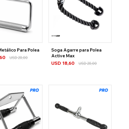
etálico Para Polea
Soga Agarre para Polea
Active Max
,60
USD
20,00
USD
18,60
USD
20,00