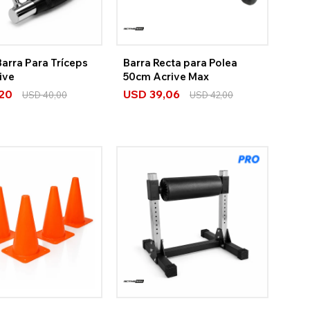
arra Para Tríceps
Barra Recta para Polea
ive
50cm Acrive Max
,20
USD
39,06
USD
40,00
USD
42,00