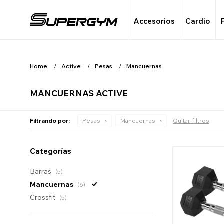
Accesorios
Cardio
Home
Active
Pesas
Mancuernas
MANCUERNAS ACTIVE
Filtrando por:
Pesas
Mancuernas
Quitar filtros
Categorías
Barras
(5)
Mancuernas
(6)
Crossfit
(5)