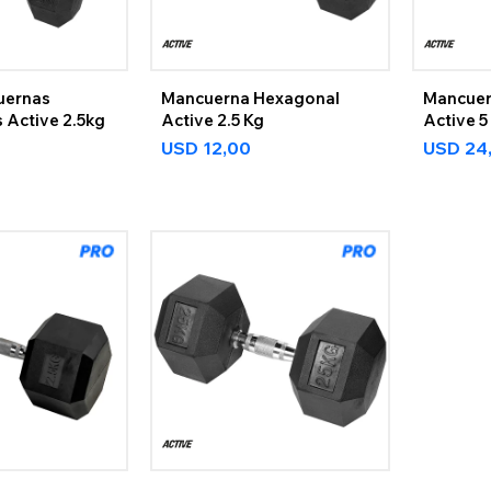
uernas
Mancuerna Hexagonal
Mancuer
 Active 2.5kg
Active 2.5 Kg
Active 5
USD
12,00
USD
24