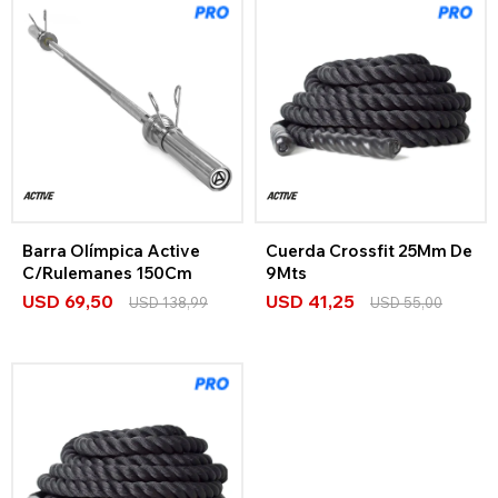
Barra Olímpica Active
Cuerda Crossfit 25Mm De
C/Rulemanes 150Cm
9Mts
USD
69,50
USD
41,25
USD
138,99
USD
55,00