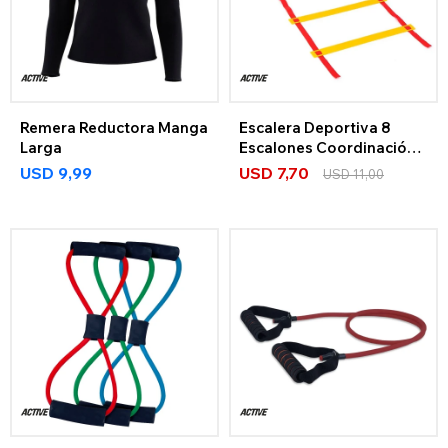
Remera Reductora Manga
Escalera Deportiva 8
Larga
Escalones Coordinación
+ Bolso
USD
9,99
USD
7,70
USD
11,00