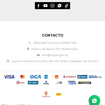





CONTACTO
29243689 | Service 099807743
Isidoro de María 1727, Montevideo
info@supergym.uy
Lunes a Viernes 9 a 13:00 y de 14 a 18 hrs | Sábados de 9-13 hrs