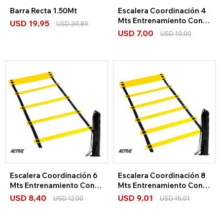
Barra Recta 1.50Mt
Escalera Coordinación 4
Mts Entrenamiento Con
USD
19,95
USD
39,89
Bolso
USD
7,00
USD
10,00
Escalera Coordinación 6
Escalera Coordinación 8
Mts Entrenamiento Con
Mts Entrenamiento Con
Bolso
Bolso
USD
8,40
USD
9,01
USD
12,00
USD
15,01