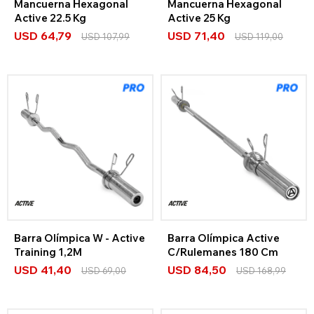
Mancuerna Hexagonal
Mancuerna Hexagonal
Active 22.5 Kg
Active 25 Kg
USD
64,79
USD
71,40
USD
107,99
USD
119,00
Barra Olímpica W - Active
Barra Olímpica Active
Training 1,2M
C/Rulemanes 180 Cm
USD
41,40
USD
84,50
USD
69,00
USD
168,99