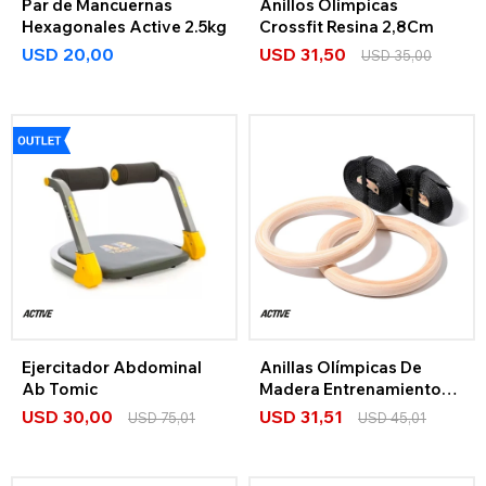
Par de Mancuernas
Anillos Olímpicas
Hexagonales Active 2.5kg
Crossfit Resina 2,8Cm
USD
20,00
USD
31,50
USD
35,00
Ejercitador Abdominal
Anillas Olímpicas De
Ab Tomic
Madera Entrenamiento
Funcional Crossfit
USD
30,00
USD
31,51
USD
75,01
USD
45,01