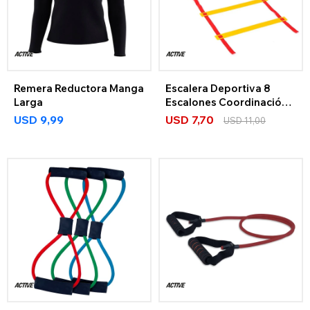
Remera Reductora Manga
Escalera Deportiva 8
Larga
Escalones Coordinación
+ Bolso
USD
9,99
USD
7,70
USD
11,00