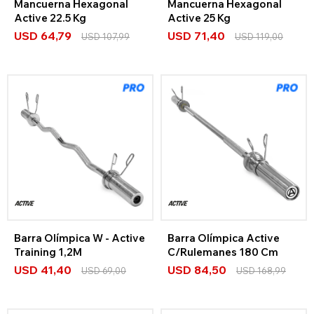
Mancuerna Hexagonal
Mancuerna Hexagonal
Active 22.5 Kg
Active 25 Kg
USD
64,79
USD
71,40
USD
107,99
USD
119,00
Barra Olímpica W - Active
Barra Olímpica Active
Training 1,2M
C/Rulemanes 180 Cm
USD
41,40
USD
84,50
USD
69,00
USD
168,99