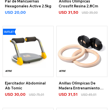
Par de Mancuernas
Anillos Olímpicas
Hexagonales Active 2.5kg
Crossfit Resina 2,8Cm
USD
20,00
USD
31,50
USD
35,00
Ejercitador Abdominal
Anillas Olímpicas De
Ab Tomic
Madera Entrenamiento
Funcional Crossfit
USD
30,00
USD
31,51
USD
75,01
USD
45,01