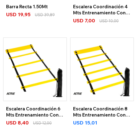
Barra Recta 1.50Mt
Escalera Coordinación 4
Mts Entrenamiento Con
USD
19,95
USD
39,89
Bolso
USD
7,00
USD
10,00
Escalera Coordinación 6
Escalera Coordinación 8
Mts Entrenamiento Con
Mts Entrenamiento Con
Bolso
Bolso
USD
8,40
USD
15,01
USD
12,00