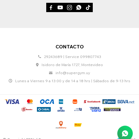





CONTACTO
29243689 | Service 099807743
Isidoro de María 1727, Montevideo
info@supergym.uy
Lunes a Viernes 9 a 13:00 y de 14 a 18 hrs | Sábados de 9-13 hrs