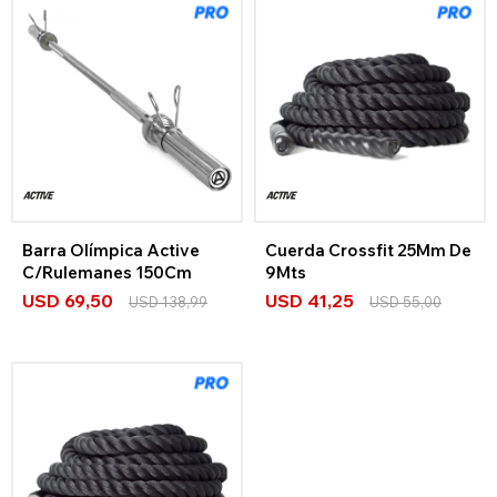
Barra Olímpica Active
Cuerda Crossfit 25Mm De
C/Rulemanes 150Cm
9Mts
USD
69,50
USD
41,25
USD
138,99
USD
55,00