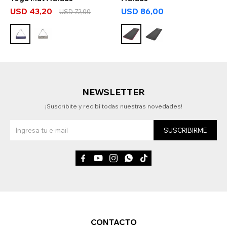
USD
43,20
USD
86,00
USD
72,00
NEWSLETTER
¡Suscribite y recibí todas nuestras novedades!
SUSCRIBIRME





CONTACTO