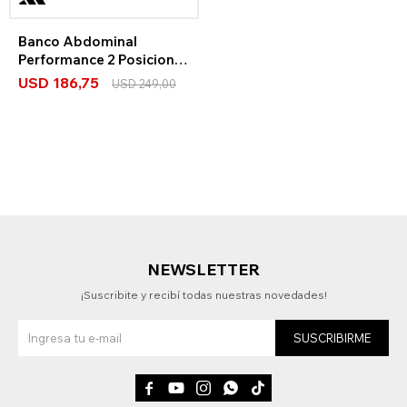
Banco Abdominal
Performance 2 Posiciones
Adidas
USD
186,75
USD
249,00
NEWSLETTER
¡Suscribite y recibí todas nuestras novedades!
SUSCRIBIRME




