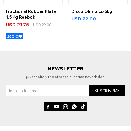
Fractional Rubber Plate
Disco Olímpico 5kg
1.5 Kg Reebok
USD
22,00
USD
21,75
USD
29,00
25% OFF
NEWSLETTER
¡Suscribite y recibí todas nuestras novedades!
SUSCRIBIRME




