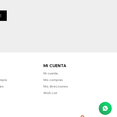
E
MI CUENTA
Mi cuenta
mpra
Mis compras
nes
Mis direcciones
Wish List