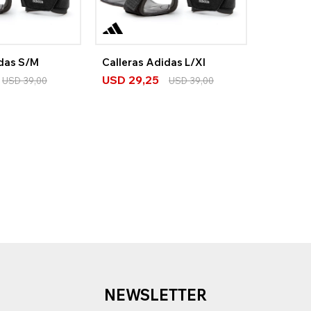
idas S/M
Calleras Adidas L/Xl
USD
29,25
USD
39,00
USD
39,00
NEWSLETTER