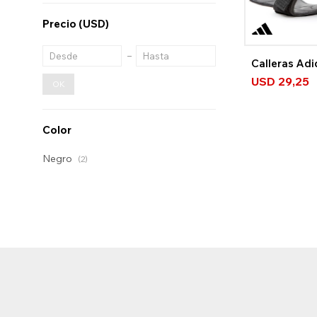
Precio
(USD)
Calleras Ad
USD
29,25
OK
Color
Negro
(2)