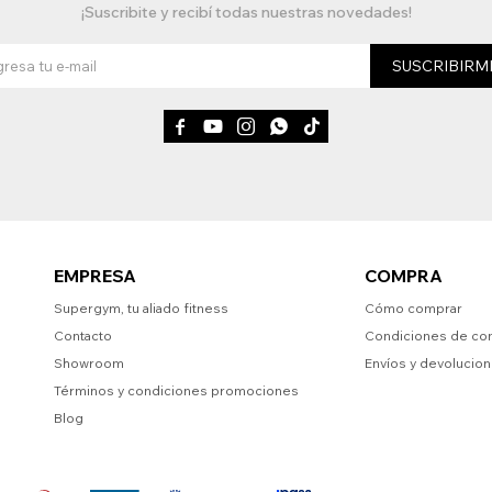
¡Suscribite y recibí todas nuestras novedades!
SUSCRIBIRM





EMPRESA
COMPRA
Supergym, tu aliado fitness
Cómo comprar
Contacto
Condiciones de co
Showroom
Envíos y devolucio
Términos y condiciones promociones
Blog