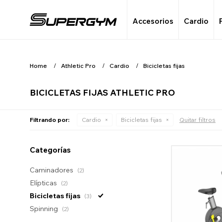
Accesorios
Cardio
Home
Athletic Pro
Cardio
Bicicletas fijas
BICICLETAS FIJAS ATHLETIC PRO
Filtrando por:
Cardio
Bicicletas fijas
Quitar filtros
Categorías
Caminadores
(2)
Elípticas
(2)
Bicicletas fijas
(3)
Spinning
(2)