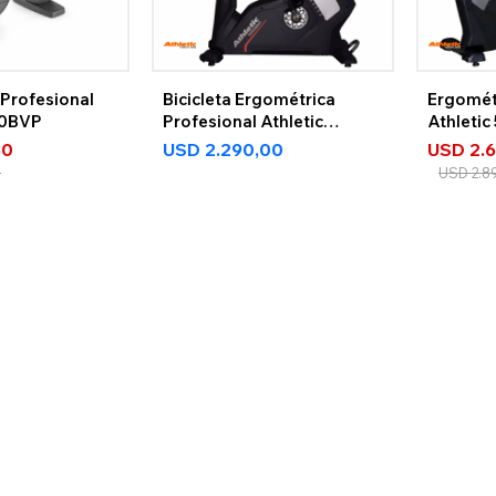
a Profesional
Bicicleta Ergométrica
Ergomét
00BVP
Profesional Athletic
Athleti
5900BV
30
USD
2.290,00
USD
2.
0
USD
2.8