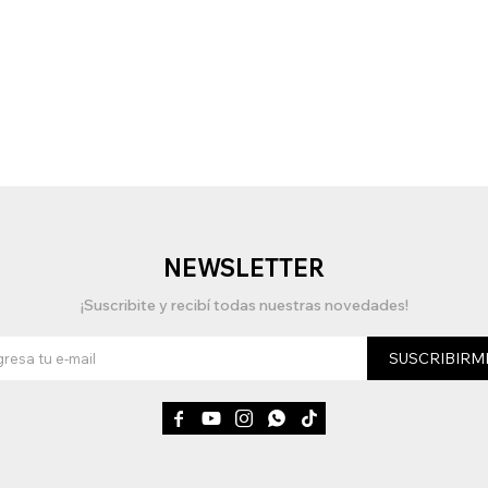
NEWSLETTER
¡Suscribite y recibí todas nuestras novedades!
SUSCRIBIRM




