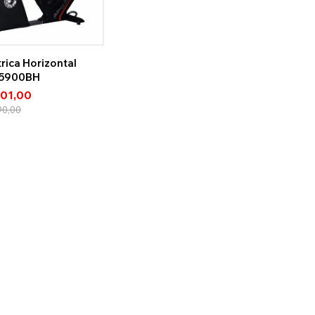
rica Horizontal
c 5900BH
601,00
90,00