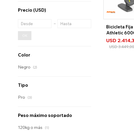
Precio
(USD)
Bicicleta Fij
Athletic 60
OK
USD
2.414,
USD
3.449,0
Color
Negro
(2)
Tipo
Pro
(3)
Peso máximo soportado
120kg o más
(1)